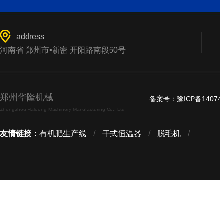
address
河南省 郑州市▪新密 开阳路南段60号
郑州华隆机械
备案号：
豫ICP备1407
Zhengzhou Haloong Machinery Manufacturing Co., Ltd
友情链接：
有机肥生产线
/
干式恒温器
/
脱毛机
/