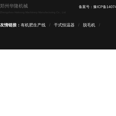
郑州华隆机械
备案号：
豫ICP备1407
Zhengzhou Haloong Machinery Manufacturing Co., Ltd
友情链接：
有机肥生产线
/
干式恒温器
/
脱毛机
/