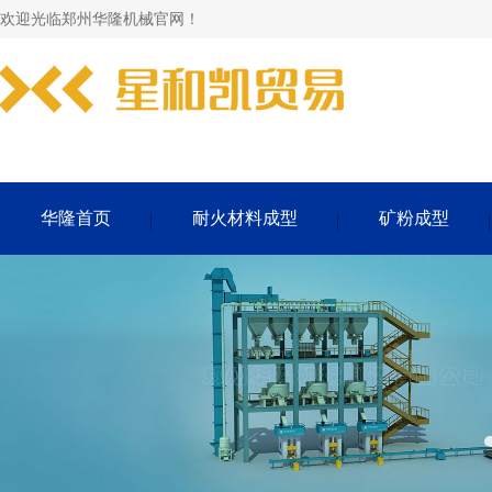
欢迎光临郑州华隆机械官网！
华隆首页
耐火材料成型
矿粉成型