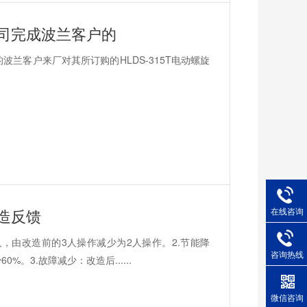
司完成波兰客户的
司的波兰客户来厂对其所订购的HLDS-315T电动螺旋
造反馈
在线咨询
人，由改造前的3人操作减少为2人操作。2.节能降
咨询热线
。3.故障减少：改造后......
微信咨询