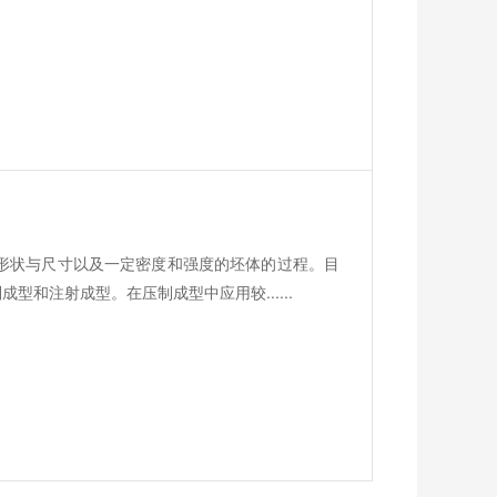
的形状与尺寸以及一定密度和强度的坯体的过程。目
和注射成型。在压制成型中应用较......