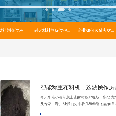
材料制备过程...
耐火材料制备过程...
企业如何选耐火材...
智能称重布料机，这波操作厉
今天华隆小编带您走进耐材客户现场，实地为
及专家一看。 让我们先来看几组华隆 智能称重布料