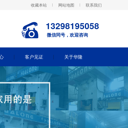
收藏本站
网站地图
联系我们
13298195058
微信同号，欢迎咨询
心
客户见证
关于华隆