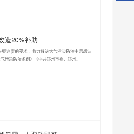
改造20%补助
失职追责的要求，着力解决大气污染防治中思想认
气污染防治条例》《中共郑州市委、郑州...