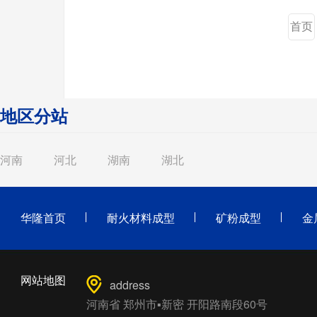
首页
地区分站
河南
河北
湖南
湖北
华隆首页
耐火材料成型
矿粉成型
金
网站地图
address
河南省 郑州市▪新密 开阳路南段60号