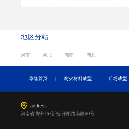
地区分站
河南
河北
湖南
湖北
华隆首页
耐火材料成型
矿粉成型
address
河南省 郑州市▪新密 开阳路南段60号