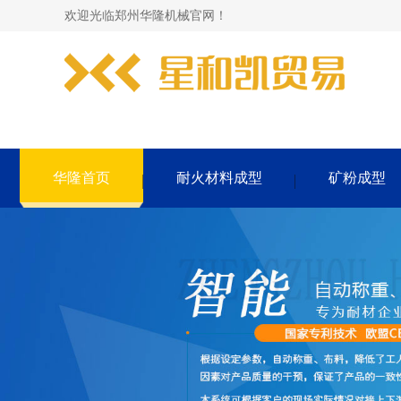
欢迎光临郑州华隆机械官网！
华隆首页
耐火材料成型
矿粉成型