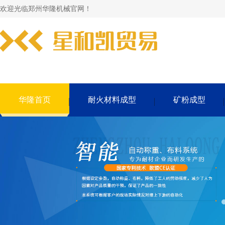
欢迎光临郑州华隆机械官网！
华隆首页
耐火材料成型
矿粉成型