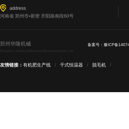
address
河南省 郑州市▪新密 开阳路南段60号
郑州华隆机械
备案号：
豫ICP备1407
Zhengzhou Haloong Machinery Manufacturing Co., Ltd
友情链接：
有机肥生产线
/
干式恒温器
/
脱毛机
/