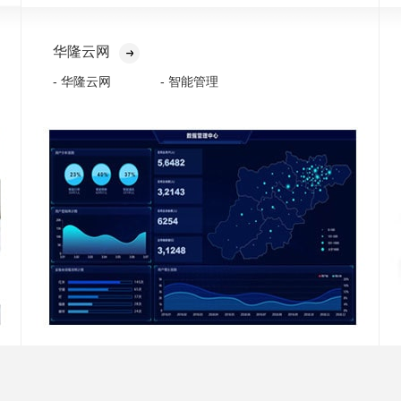
华隆云网
- 华隆云网
- 智能管理