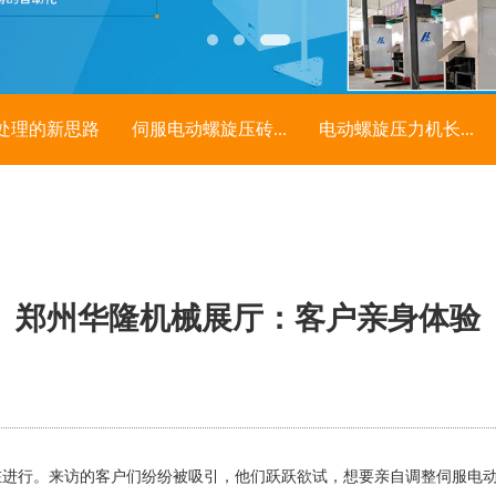
处理的新思路
伺服电动螺旋压砖...
电动螺旋压力机长...
郑州华隆机械展厅：客户亲身体验
在进行。来访的客户们纷纷被吸引，他们跃跃欲试，想要亲自调整伺服电