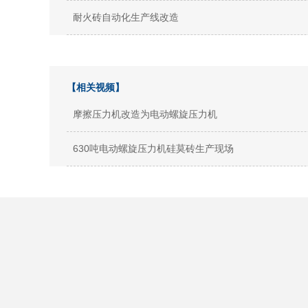
耐火砖自动化生产线改造
【相关视频】
摩擦压力机改造为电动螺旋压力机
630吨电动螺旋压力机硅莫砖生产现场