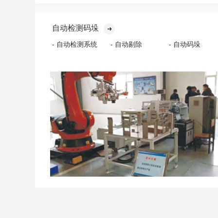
自动检测码垛
- 自动检测系统
- 自动剔除
- 自动码垛