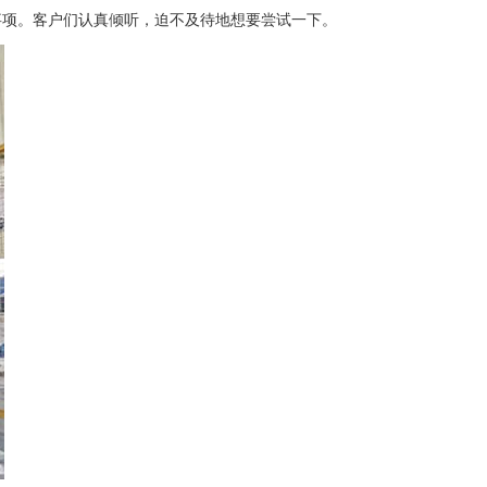
事项。客户们认真倾听，迫不及待地想要尝试一下。