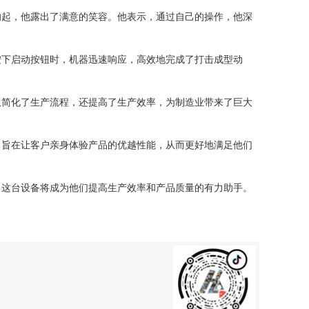
响起，他露出了满意的笑容。他表示，通过自己的操作，他深
按下启动按钮时，机器迅速响应，高效地完成了打击成型动
仅简化了生产流程，还提高了生产效率，为制造业带来了巨大
，旨在让客户亲身体验产品的优越性能，从而更好地满足他们
，这台设备将成为他们提高生产效率和产品质量的有力助手。