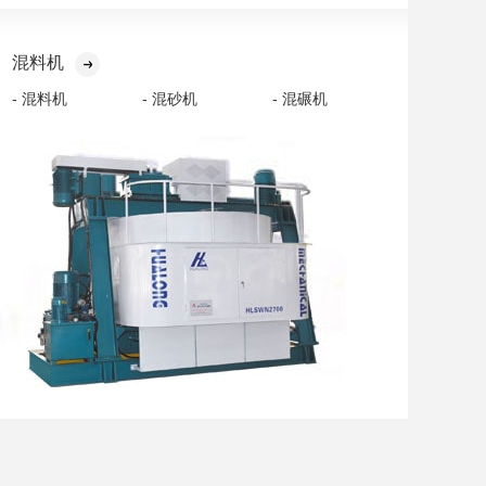
混料机
- 混料机
- 混砂机
- 混碾机