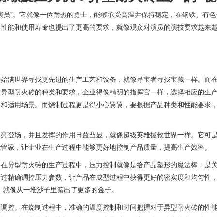
演员”。它就像一位耐热的勇士，能够承受高温并保持稳定，在钢铁、有
的性能和使用寿命也提出了更高的要求，就像观众对演员的演技要求越来
开始满世界寻找更先进的生产工艺和设备，就像寻宝者寻找宝藏一样。而
据异型耐火砖的种类和要求，企业得像精明的指挥官一样，选择相应的生
点和适用场景。而烧制过程更是得小心翼翼，要根据产品种类和性能要求
闪亮登场，并且发挥的作用日益凸显，就像超级英雄拯救世界一样。它可
能管家，让企业在生产过程中能够更好地控制产品质量，提高生产效率。
。在异型耐火砖的生产过程中，压力控制就像是给产品塑形的魔法棒，是
通过精确调控压力参数，让产品在成型过程中获得更好的密实度和均匀性
字，就像从一堆沙子里筛出了更多的金子。
确调控。在烧制过程中，准确的温度控制和时间把握对于异型耐火砖的性